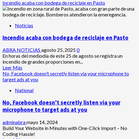
Incendio acaba con bodega de reciclaje en Pasto
Noticias
Incendio acaba con bodega de reciclaje en Pasto
ABRA NOTICIAS
agosto 25, 2025
0
En horas del mediodía de este 25 de agosto se registra un
incendio de grandes proporciones en...
Leer
Leer Más
más
No, Facebook doesn’t secretly listen via your microphone to
acerca
target ads at you
de
National
Incendio
acaba
No, Facebook doesn’t secretly listen via your
con
bodega
microphone to target ads at you
de
reciclaje
adminabra
mayo 14, 2024
en
Build Your Website in Minutes with One-Click Import – No
Pasto
Coding Hassle!