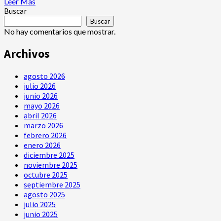
Leer
Leer Más
más
Buscar
acerca
Buscar
de
No hay comentarios que mostrar.
No,
Facebook
Archivos
doesn’t
secretly
agosto 2026
listen
via
julio 2026
your
junio 2026
microphone
mayo 2026
to
abril 2026
target
marzo 2026
ads
febrero 2026
at
enero 2026
you
diciembre 2025
noviembre 2025
octubre 2025
septiembre 2025
agosto 2025
julio 2025
junio 2025