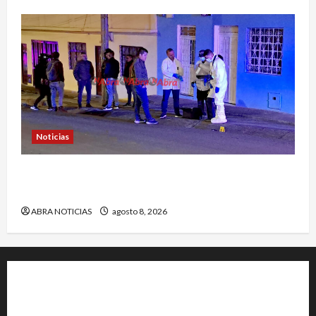
Noticias
Identifican a víctima baleada en la Comuna
Once de Pasto
ABRA NOTICIAS
agosto 8, 2026
+202-555-0156
23 Miller Court Hagerstown.