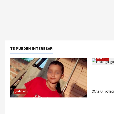
TE PUEDEN INTERESAR
Nación
¿Qué dice 
sargento (
Petro?
judicial
ABRA NOTICI
Halla sin vida a niño reportado como
desaparecido en Puerto Asís-