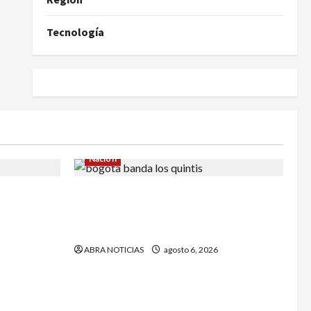
Tecnología
Nación
ía de no
Cayó banda ‘Los Quintis’ señalados
 Yuliana
de vandalizar cajeros automáticos.
Así delinquían
ABRA NOTICIAS
agosto 6, 2026