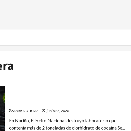
era
De este grupo armado sería la cocaína hallada en
Potosí
ABRA NOTICIAS
junio 26, 2026
En Nariño, Ejército Nacional destruyó laboratorio que
contenía más de 2 toneladas de clorhidrato de cocaína Se...