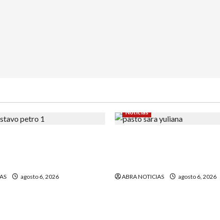
Noticias
la carta que escribió un
En Pasto acusan a la Fiscal
r) al presidente Gustavo
avanzar en el caso de Sara
quien fue quemada
AS
agosto 6, 2026
ABRA NOTICIAS
agosto 6, 2026