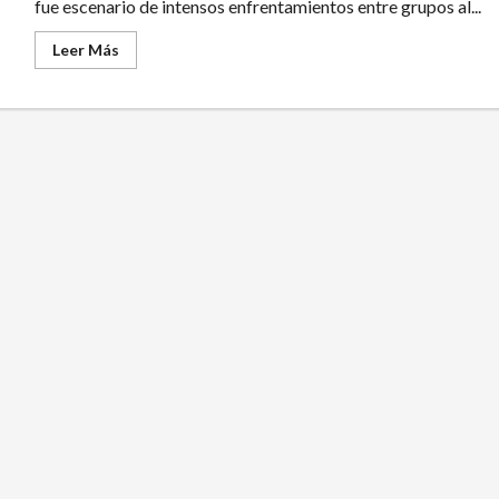
fue escenario de intensos enfrentamientos entre grupos al...
de
Pasto
Leer
Leer Más
más
acerca
de
Al
menos
30
muertos
dejaría
enfrentamientos
entre
grupos
armados
en
Putumayo