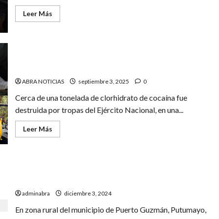
Leer
Leer Más
más
acerca
de
De
este
grupo
Destruyen cerca de una tonelada de droga en zona
armado
rural de Pasto
sería
la
cocaína
ABRA NOTICIAS
septiembre 3, 2025
0
hallada
en
Cerca de una tonelada de clorhidrato de cocaína fue
Potosí
destruida por tropas del Ejército Nacional, en una...
Leer
Leer Más
más
acerca
de
Destruyen
cerca
Al menos 30 muertos dejaría enfrentamientos entre
de
una
grupos armados en Putumayo
tonelada
de
adminabra
diciembre 3, 2024
droga
en
En zona rural del municipio de Puerto Guzmán, Putumayo,
zona
rural